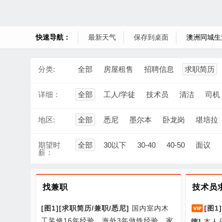
快速导航：
最新天气
保存到桌面
澳洲同城生
分类:
全部
房屋租售
招聘信息
求职简历
详细：
全部
工人/学徒
技术员
清洁
司机
地区:
全部
悉尼
墨尔本
卧龙岗
堪培拉
期望时
全部
30以下
30-40
40-50
面议
薪：
找兼职
技术员
[图1]
[
求职简历/
兼职/
悉尼
]
国内室内木
[图1]
工装修16年经验，海外3年做铁经验，家
德
]
本人