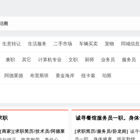
活圈
生意转让
生活服务
二手市场
车辆买卖
宠物
同城信息
兼职
其它
计算机专业
文职
厨师
业务员
服务员
阿德莱德
布里斯班
黄金海岸
纽卡索
珀斯
求职
[
求职简历/
服务员/
卧龙岗
]
诚寻
[商家]
[
求职简历/
技术员/
阿德莱
员一职。身体健康，踏实勤快
品行端正，吃苦耐劳，责任心