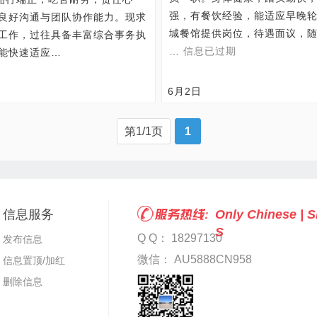
强，有餐饮经验，能适应早晚
良好沟通与团队协作能力。现求
城餐馆提供岗位，待遇面议，
工作，过往具备丰富综合事务执
…
信息已过期
能快速适应…
6月2日
第1/1页
1
信息服务
Only Chinese | 
S
Q Q： 18297130
发布信息
微信： AU5888CN958
信息置顶/加红
删除信息