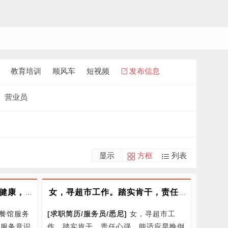
教育培训
顺风车
短视频
发布信息
营业员
显示
方框
列表
诚寻餐馆服务员一职。身体健康，踏实勤快，服务意识强，有餐饮经验
女，寻超市工作。踏实肯干，责任心强，能适应早晚倒班。熟悉理货收银
餐馆服务
[
求职简历/
服务员/
悉尼
]
女，寻超市工
，服务意识
作。踏实肯干，责任心强，能适应早晚倒