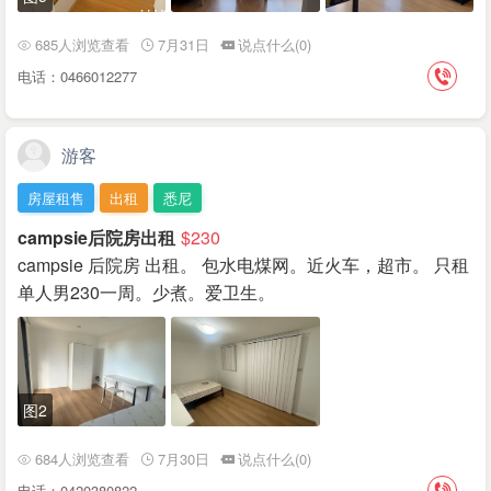
685人浏览查看
7月31日
说点什么(0)
电话：0466012277
游客
房屋租售
出租
悉尼
campsie后院房出租
$230
campsie 后院房 出租。 包水电煤网。近火车，超市。 只租
单人男230一周。少煮。爱卫生。
图2
684人浏览查看
7月30日
说点什么(0)
电话：0420380822