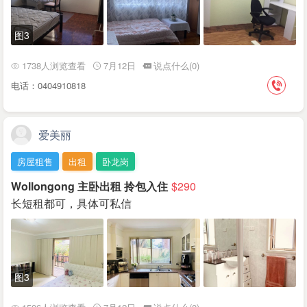
图3
1738人浏览查看
7月12日
说点什么(0)
电话：0404910818
爱美丽
房屋租售
出租
卧龙岗
Wollongong 主卧出租 拎包入住
$290
长短租都可，具体可私信
图3