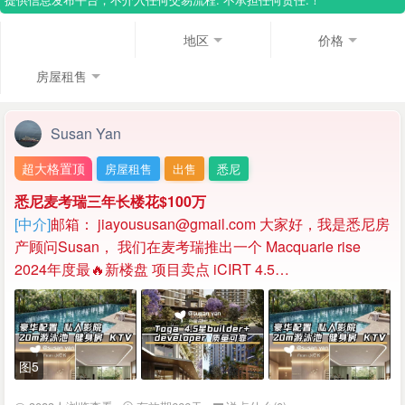
地区
价格
房屋租售
Susan Yan
超大格置顶
房屋租售
出售
悉尼
悉尼麦考瑞三年长楼花$100万
[中介]
邮箱： jiayoususan@gmail.com 大家好，我是悉尼房
产顾问Susan， 我们在麦考瑞推出一个 Macquarie rise
2024年度最🔥新楼盘 项目卖点 iCIRT 4.5…
图5