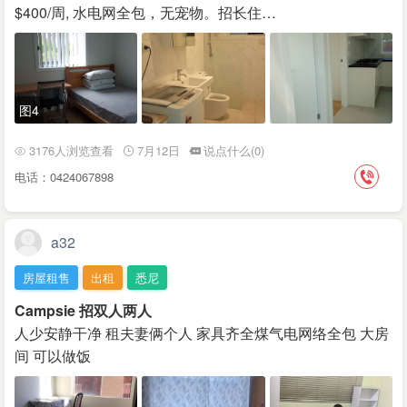
$400/周, 水电网全包，无宠物。招长住…
图4
3176人浏览查看
7月12日
说点什么(0)
电话：0424067898
a32
房屋租售
出租
悉尼
Campsie 招双人两人
人少安静干净 租夫妻俩个人 家具齐全煤气电网络全包 大房
间 可以做饭