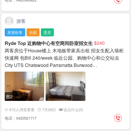
游客
房屋租售
出租
悉尼
Ryde Top 近购物中心有空两间卧室招女生
$240
两客房位于House楼上 木地板带家具出租 招女生配入墙柜
快速网 包Bill 240/week 临近公园、购物中心和公交站去
City UTS Chatswood Parramatta Burwood…
图2
672人浏览查看
7月29日
说点什么(0)
电话：0420521717