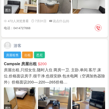
图3
472人浏览查看
7月31日
说点什么(0)
电话：0414727668
游客
房屋租售
出租
悉尼
Campsie 房屋出租
$200
房屋出租.只招女生.随时入住 两房一卫. 主卧.单间.客厅.床
位.价格面议房子.很干净.也很安静.包水电网（空调加热器除
外）价格面议200—.220—265价格…
图5