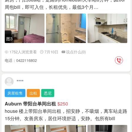
周包bill，即可入住，长租优先，最低3个月…
图3
1752人浏览查看
7月10日
说点什么(0)
电话：0422116802
****
房屋租售
出租
悉尼
Auburn 带阳台单间出租
$250
house 楼上带阳台单间出租，招安静，不吸烟，离车站走路
15分钟。友善房东，居住环境舒适，安静。包所有bill