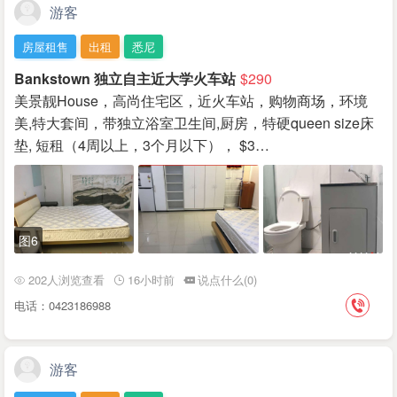
游客
房屋租售
出租
悉尼
Bankstown 独立自主近大学火车站
$290
美景靓House，高尚住宅区，近火车站，购物商场，环境
美,特大套间，带独立浴室卫生间,厨房，特硬queen size床
垫, 短租（4周以上，3个月以下）， $3…
图6
202人浏览查看
16小时前
说点什么(0)
电话：0423186988
游客