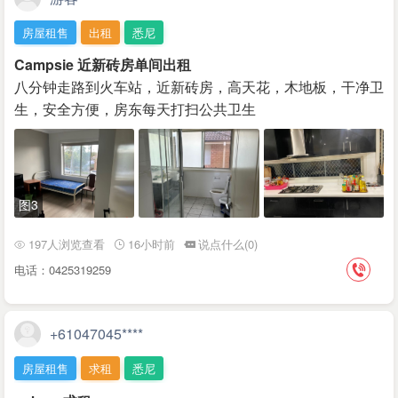
房屋租售
出租
悉尼
Campsie 近新砖房单间出租
八分钟走路到火车站，近新砖房，高天花，木地板，干净卫
生，安全方便，房东每天打扫公共卫生
图3
197人浏览查看
16小时前
说点什么(0)
电话：0425319259
+61047045****
房屋租售
求租
悉尼