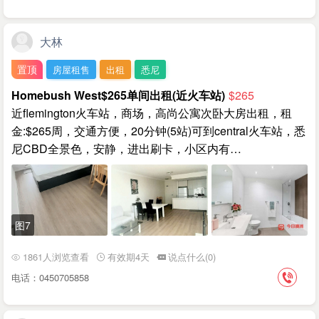
大林
置顶
房屋租售
出租
悉尼
Homebush West$265单间出租(近火车站)
$265
近flemington火车站，商场，高尚公寓次卧大房出租，租
金:$265周，交通方便，20分钟(5站)可到central火车站，悉
尼CBD全景色，安静，进出刷卡，小区内有…
图7
1861人浏览查看
有效期4天
说点什么(0)
电话：0450705858