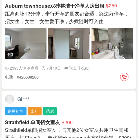
Auburn townhouse双砖整洁干净单人房出租
$250
距离商场12分钟，步行开车的朋友都合适，路边好停车，
招女生，女生，女生爱干净，少煮随时可入住！
图3
2393人浏览查看
7月10日
说点什么(0)
电话：0426688280
Gl****
房屋租售
出租
悉尼
Strathfield 单间招女室友
$200
Strathfield单间招女室友，与其他2位女室友共用卫生间和
厨房，门口bus站，走路到Homebush火车站8分钟，$200/