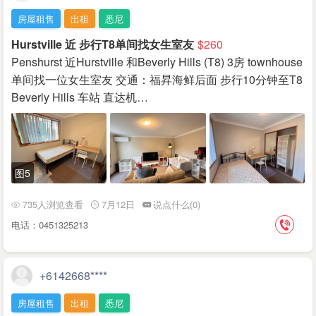
房屋租售
出租
悉尼
Hurstville 近 步行T8单间找女生室友
$260
Penshurst 近Hurstville 和Beverly Hills (T8) 3房 townhouse
单间找一位女生室友 交通：福昇海鲜后面 步行10分钟至T8
Beverly Hills 车站 直达机…
图5
735人浏览查看
7月12日
说点什么(0)
电话：0451325213
+6142668****
房屋租售
出租
悉尼