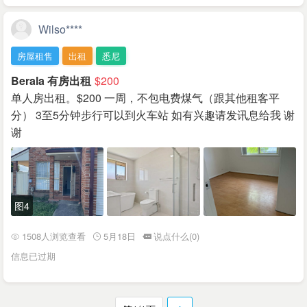
Wilso****
房屋租售
出租
悉尼
Berala 有房出租
$200
单人房出租。$200 一周，不包电费煤气（跟其他租客平
分） 3至5分钟步行可以到火车站 如有兴趣请发讯息给我 谢
谢
图4
1508人浏览查看
5月18日
说点什么(0)
信息已过期