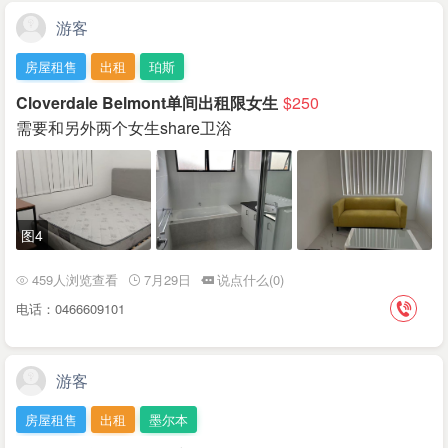
游客
房屋租售
出租
珀斯
Cloverdale Belmont单间出租限女生
$250
需要和另外两个女生share卫浴
图4
459人浏览查看
7月29日
说点什么(0)
电话：0466609101
游客
房屋租售
出租
墨尔本