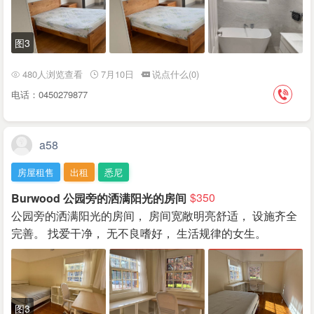
图3
480人浏览查看
7月10日
说点什么(0)
电话：0450279877
a58
房屋租售
出租
悉尼
Burwood 公园旁的洒满阳光的房间
$350
公园旁的洒满阳光的房间， 房间宽敞明亮舒适， 设施齐全
完善。 找爱干净， 无不良嗜好， 生活规律的女生。
图3