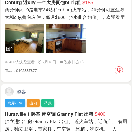
Coburg 近city 一个大房间包bill出租
$185
两分钟到19路电车34站和coburg火车站，20分钟可直达墨
大和city,拎包入住，每月$800（包bill,合约价），欢迎看房
图2
402人浏览查看
7月18日
说点什么(0)
电话：0402337877
游客
房屋租售
出租
悉尼
Hurstville 1 卧室 带空调 Granny Flat 出租
$400
独立进出1 房 Granny Flat 出租。 近火车站，近商店。 有厨
房，独立卫浴，带家具，有空调，冰箱，洗衣机。 1人