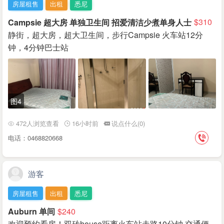
房屋租售
出租
悉尼
Campsie 超大房 单独卫生间 招爱清洁少煮单身人士
$310
静街，超大房，超大卫生间，步行Campsie 火车站12分
钟，4分钟巴士站
图4
472人浏览查看
16小时前
说点什么(0)
电话：0468820668
游客
房屋租售
出租
悉尼
Auburn 单间
$240
欢迎预约看房！双砖house距离火车站走路10分钟.交通便